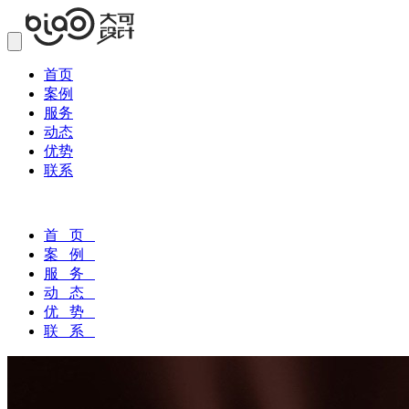
首页
案例
服务
动态
优势
联系
首 页
案 例
服 务
动 态
优 势
联 系